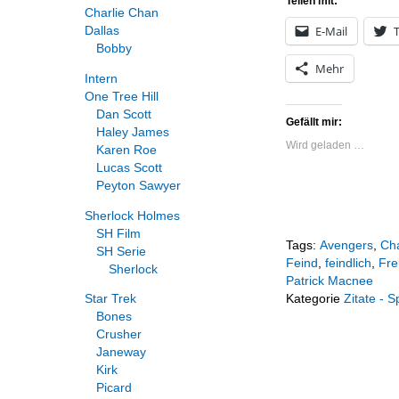
Teilen mit:
Charlie Chan
E-Mail
T
Dallas
Bobby
Mehr
Intern
One Tree Hill
Dan Scott
Gefällt mir:
Haley James
Wird geladen …
Karen Roe
Lucas Scott
Peyton Sawyer
Sherlock Holmes
SH Film
Tags:
Avengers
,
Ch
SH Serie
Feind
,
feindlich
,
Fre
Sherlock
Patrick Macnee
Star Trek
Kategorie
Zitate - 
Bones
Crusher
Janeway
Kirk
Picard