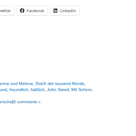
witter
Facebook
LinkedIn
arme und Melone
,
Dolch der tausend Morde
,
und
,
freundlich
,
häßlich
,
John Steed
,
Mit Schirm
,
Sprüche
|
0 comments »