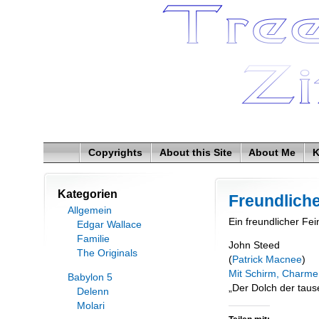
Copyrights
About this Site
About Me
K
Kategorien
Freundliche
Allgemein
Ein freundlicher Fei
Edgar Wallace
Familie
John Steed
The Originals
(
Patrick Macnee
)
Mit Schirm, Charm
Babylon 5
„Der Dolch der tau
Delenn
Molari