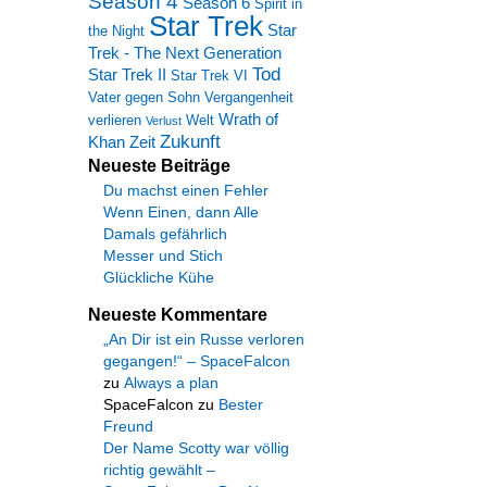
Season 4
Season 6
Spirit in
Star Trek
Star
the Night
Trek - The Next Generation
Tod
Star Trek II
Star Trek VI
Vater gegen Sohn
Vergangenheit
Wrath of
verlieren
Welt
Verlust
Zukunft
Khan
Zeit
Neueste Beiträge
Du machst einen Fehler
Wenn Einen, dann Alle
Damals gefährlich
Messer und Stich
Glückliche Kühe
Neueste Kommentare
„An Dir ist ein Russe verloren
gegangen!“ – SpaceFalcon
zu
Always a plan
SpaceFalcon
zu
Bester
Freund
Der Name Scotty war völlig
richtig gewählt –