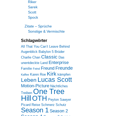
Riker
Sarek
Scott
Spock
Zitate – Sprüche
Sonstige & Vermischte
Schlagwörter
All That You Can’t Leave Behind
Augenblick
Babylon 5
Brüder
Classic
Charlie Chan
Das
Enterprise
unentdeckte Land
Freunde
Freund
Familie
Feind
Kirk
Karen Roe
kämpfen
Kaffee
Lucas Scott
Leben
Motion-Picture
Nächtliches
One Tree
Treiben
Hill
OTH
Peyton Sawyer
Picard
Reise
Schmerz
Schutz
Season 1
Season 2