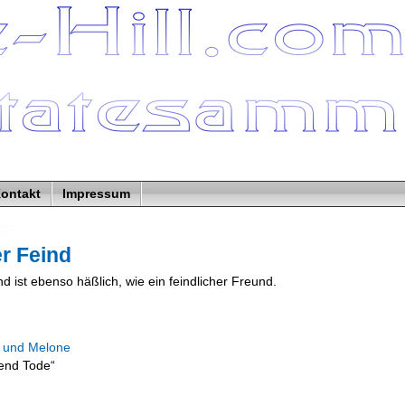
ontakt
Impressum
r Feind
nd ist ebenso häßlich, wie ein feindlicher Freund.
e und Melone
send Tode“