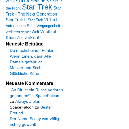
Season 4
Season 6
Spirit in
Star Trek
Star
the Night
Trek - The Next Generation
Tod
Star Trek II
Star Trek VI
Vater gegen Sohn
Vergangenheit
Wrath of
verlieren
Welt
Verlust
Zukunft
Khan
Zeit
Neueste Beiträge
Du machst einen Fehler
Wenn Einen, dann Alle
Damals gefährlich
Messer und Stich
Glückliche Kühe
Neueste Kommentare
„An Dir ist ein Russe verloren
gegangen!“ – SpaceFalcon
zu
Always a plan
SpaceFalcon
zu
Bester
Freund
Der Name Scotty war völlig
richtig gewählt –