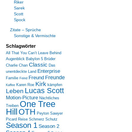
Riker
Sarek
Scott
Spock
Zitate – Sprüche
Sonstige & Vermischte
Schlagwörter
All That You Can’t Leave Behind
Augenblick
Babylon 5
Brüder
Classic
Charlie Chan
Das
Enterprise
unentdeckte Land
Freunde
Freund
Familie
Feind
Kirk
Karen Roe
kämpfen
Kaffee
Lucas Scott
Leben
Motion-Picture
Nächtliches
One Tree
Treiben
Hill
OTH
Peyton Sawyer
Picard
Reise
Schmerz
Schutz
Season 1
Season 2