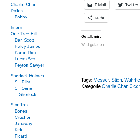
E-Mail
Twitter
Charlie Chan
Dallas
Bobby
Mehr
Intern
One Tree Hill
Gefällt mir:
Dan Scott
Wird geladen …
Haley James
Karen Roe
Lucas Scott
Peyton Sawyer
Sherlock Holmes
Tags:
Messer
,
Stich
,
Wahrhei
SH Film
Kategorie
Charlie Chan
|
0 co
SH Serie
Sherlock
Star Trek
Bones
Crusher
Janeway
Kirk
Picard