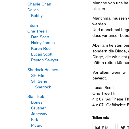
Manche von uns habe
Charlie Chan
blicken.
Dallas
Bobby
Manchmal müssen wi
werden.
Intern
Und manchmal begra
One Tree Hill
dass wir unser Leb
Dan Scott
Haley James
Aber am tiefsten ber
Karen Roe
sondern die Dinge, 
Lucas Scott
Dinge, die wir nich
Peyton Sawyer
hätten retten könne
Sherlock Holmes
Vor allem, wenn wir
SH Film
bewegt.
SH Serie
Sherlock
Lucas Scott
One Tree Hill
Star Trek
4 x 07 “All These T
Bones
4 x 07 “Gefälschte 
Crusher
Janeway
Teilen mit:
Kirk
Picard
E-Mail
T