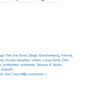
ngs That I've Done
,
Dinge
,
Entscheidung
,
Freund
,
sse
,
Grund
,
kämpfen
,
Leben
,
Lucas Scott
,
One
e
,
schlechtes
,
schwören
,
Season 4
,
Sturm
,
,
Zukunft
tt
,
One Tree Hill
|
0 comments »