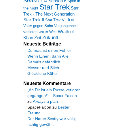
Season 4
Season 6
Spirit in
Star Trek
Star
the Night
Trek - The Next Generation
Tod
Star Trek II
Star Trek VI
Vater gegen Sohn
Vergangenheit
Wrath of
verlieren
Welt
Verlust
Zukunft
Khan
Zeit
Neueste Beiträge
Du machst einen Fehler
Wenn Einen, dann Alle
Damals gefährlich
Messer und Stich
Glückliche Kühe
Neueste Kommentare
„An Dir ist ein Russe verloren
gegangen!“ – SpaceFalcon
zu
Always a plan
SpaceFalcon
zu
Bester
Freund
Der Name Scotty war völlig
richtig gewählt –