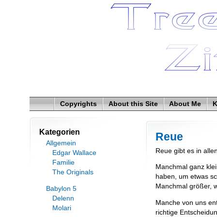
Copyrights
About this Site
About Me
K
Kategorien
Reue
Allgemein
Reue gibt es in al
Edgar Wallace
Familie
Manchmal ganz klei
The Originals
haben, um etwas sch
Manchmal größer, w
Babylon 5
Delenn
Manche von uns en
Molari
richtige Entscheidun