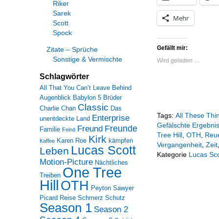
Riker
Sarek
Mehr
Scott
Spock
Gefällt mir:
Zitate – Sprüche
Sonstige & Vermischte
Wird geladen …
Schlagwörter
All That You Can’t Leave Behind
Augenblick
Babylon 5
Brüder
Classic
Charlie Chan
Das
Tags:
All These Thi
Enterprise
unentdeckte Land
Gefälschte Ergebni
Freunde
Freund
Familie
Feind
Tree Hill
,
OTH
,
Reu
Kirk
Karen Roe
kämpfen
Kaffee
Vergangenheit
,
Zeit
Lucas Scott
Leben
Kategorie
Lucas Sco
Motion-Picture
Nächtliches
One Tree
Treiben
Hill
OTH
Peyton Sawyer
Picard
Reise
Schmerz
Schutz
Season 1
Season 2