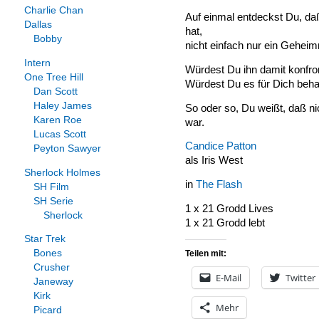
Charlie Chan
Auf einmal entdeckst Du, da
Dallas
hat,
Bobby
nicht einfach nur ein Gehei
Intern
Würdest Du ihn damit konfro
One Tree Hill
Würdest Du es für Dich beha
Dan Scott
Haley James
So oder so, Du weißt, daß ni
Karen Roe
war.
Lucas Scott
Candice Patton
Peyton Sawyer
als Iris West
Sherlock Holmes
in
The Flash
SH Film
SH Serie
1 x 21 Grodd Lives
Sherlock
1 x 21 Grodd lebt
Star Trek
Bones
Teilen mit:
Crusher
E-Mail
Twitter
Janeway
Kirk
Mehr
Picard