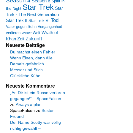
Season 4
Season 6
Spirit in
Star Trek
Star
the Night
Trek - The Next Generation
Tod
Star Trek II
Star Trek VI
Vater gegen Sohn
Vergangenheit
Wrath of
verlieren
Welt
Verlust
Zukunft
Khan
Zeit
Neueste Beiträge
Du machst einen Fehler
Wenn Einen, dann Alle
Damals gefährlich
Messer und Stich
Glückliche Kühe
Neueste Kommentare
„An Dir ist ein Russe verloren
gegangen!“ – SpaceFalcon
zu
Always a plan
SpaceFalcon
zu
Bester
Freund
Der Name Scotty war völlig
richtig gewählt –