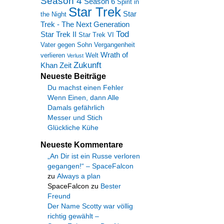
Season 4
Season 6
Spirit in
Star Trek
Star
the Night
Trek - The Next Generation
Tod
Star Trek II
Star Trek VI
Vater gegen Sohn
Vergangenheit
Wrath of
verlieren
Welt
Verlust
Zukunft
Khan
Zeit
Neueste Beiträge
Du machst einen Fehler
Wenn Einen, dann Alle
Damals gefährlich
Messer und Stich
Glückliche Kühe
Neueste Kommentare
„An Dir ist ein Russe verloren
gegangen!“ – SpaceFalcon
zu
Always a plan
SpaceFalcon
zu
Bester
Freund
Der Name Scotty war völlig
richtig gewählt –