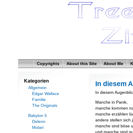
Copyrights
About this Site
About Me
K
Kategorien
In diesem 
Allgemein
In diesem Augenbli
Edgar Wallace
Familie
Manche in Panik,
The Originals
manche kommen na
manche erzählen lü
Babylon 5
andere stellen sich 
Delenn
manche sind böse 
Molari
und manche sind g