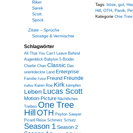
Riker
Tags:
böse
,
gut
,
Ha
Sarek
Hill
,
OTH
,
Panik
,
Pe
Scott
Kategorie
One Tree 
Spock
Zitate – Sprüche
Sonstige & Vermischte
Schlagwörter
All That You Can’t Leave Behind
Augenblick
Babylon 5
Brüder
Classic
Charlie Chan
Das
Enterprise
unentdeckte Land
Freunde
Freund
Familie
Feind
Kirk
Karen Roe
kämpfen
Kaffee
Lucas Scott
Leben
Motion-Picture
Nächtliches
One Tree
Treiben
Hill
OTH
Peyton Sawyer
Picard
Reise
Schmerz
Schutz
Season 1
Season 2