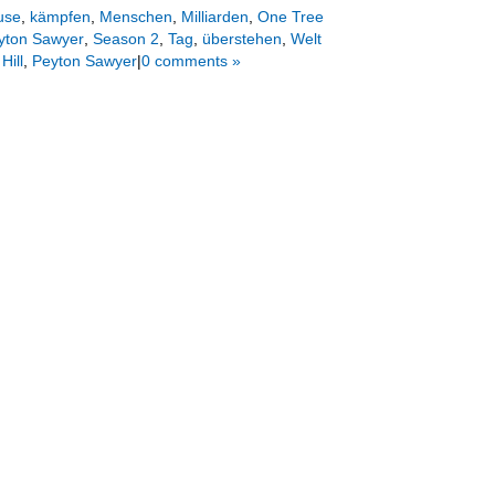
use
,
kämpfen
,
Menschen
,
Milliarden
,
One Tree
yton Sawyer
,
Season 2
,
Tag
,
überstehen
,
Welt
Hill
,
Peyton Sawyer
|
0 comments »