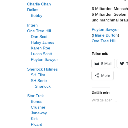
Charlie Chan
6 Milliarden Mensch
Dallas
6 Milliarden Seelen
Bobby
und manchmal brauc
Intern
Peyton Sawyer
One Tree Hill
(
Hilarie Burton
)
Dan Scott
One
Tree
Hill
Haley James
Karen Roe
Lucas Scott
Teilen mit:
Peyton Sawyer
E-Mail
T
Sherlock Holmes
SH Film
Mehr
SH Serie
Sherlock
Gefällt mir:
Star Trek
Wird geladen …
Bones
Crusher
Janeway
Kirk
Picard