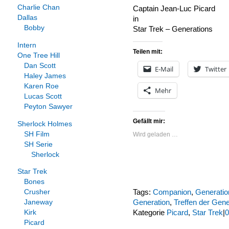
Charlie Chan
Captain Jean-Luc Picard
Dallas
in
Bobby
Star Trek – Generations
Intern
Teilen mit:
One Tree Hill
Dan Scott
E-Mail
Twitter
Haley James
Karen Roe
Mehr
Lucas Scott
Peyton Sawyer
Gefällt mir:
Sherlock Holmes
SH Film
Wird geladen …
SH Serie
Sherlock
Star Trek
Bones
Tags:
Companion
,
Generatio
Crusher
Generation
,
Treffen der Gene
Janeway
Kategorie
Picard
,
Star Trek
|
0
Kirk
Picard