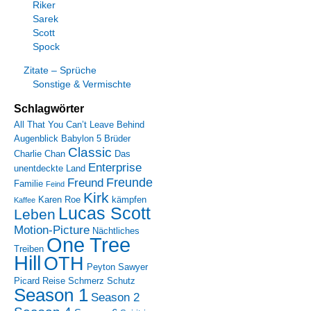
Riker
Sarek
Scott
Spock
Zitate – Sprüche
Sonstige & Vermischte
Schlagwörter
All That You Can’t Leave Behind
Augenblick
Babylon 5
Brüder
Classic
Charlie Chan
Das
Enterprise
unentdeckte Land
Freunde
Freund
Familie
Feind
Kirk
Karen Roe
kämpfen
Kaffee
Lucas Scott
Leben
Motion-Picture
Nächtliches
One Tree
Treiben
Hill
OTH
Peyton Sawyer
Picard
Reise
Schmerz
Schutz
Season 1
Season 2