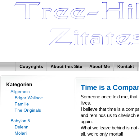
Copyrights
About this Site
About Me
Kontakt
Kategorien
Time is a Compa
Allgemein
Someone once told me, that ti
Edgar Wallace
lives.
Familie
I believe that time is a comp
The Originals
and reminds us to cherisch e
Babylon 5
again.
Delenn
What we leave behind is not 
Molari
all, we’re only mortal!