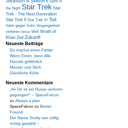
Season 4
Season 6
Spirit in
Star Trek
Star
the Night
Trek - The Next Generation
Tod
Star Trek II
Star Trek VI
Vater gegen Sohn
Vergangenheit
Wrath of
verlieren
Welt
Verlust
Zukunft
Khan
Zeit
Neueste Beiträge
Du machst einen Fehler
Wenn Einen, dann Alle
Damals gefährlich
Messer und Stich
Glückliche Kühe
Neueste Kommentare
„An Dir ist ein Russe verloren
gegangen!“ – SpaceFalcon
zu
Always a plan
SpaceFalcon
zu
Bester
Freund
Der Name Scotty war völlig
richtig gewählt –