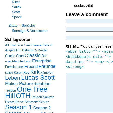
Riker
cooles zitat
Sarek
Scott
Leave a comment
Spock
Zitate – Sprüche
Sonstige & Vermischte
Schlagwörter
All That You Can’t Leave Behind
XHTML
(You can use these 
Augenblick
Babylon 5
Brüder
<abbr title=""> <acr
Classic
Charlie Chan
Das
<blockquote cite="">
Enterprise
unentdeckte Land
datetime=""> <em> <i
Freunde
Freund
<strong>
Familie
Feind
Kirk
Karen Roe
kämpfen
Kaffee
Lucas Scott
Leben
Motion-Picture
Nächtliches
One Tree
Treiben
Hill
OTH
Peyton Sawyer
Picard
Reise
Schmerz
Schutz
Season 1
Season 2