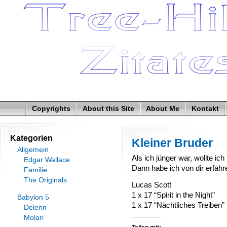
Copyrights
About this Site
About Me
Kontakt
Kategorien
Kleiner Bruder
Allgemein
Als ich jünger war, wollte ic
Edgar Wallace
Dann habe ich von dir erfahr
Familie
The Originals
Lucas Scott
1 x 17 “Spirit in the Night”
Babylon 5
1 x 17 “Nächtliches Treiben”
Delenn
Molari