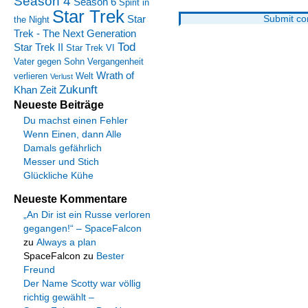
Season 4
Season 6
Spirit in
Star Trek
Star
the Night
Trek - The Next Generation
Tod
Star Trek II
Star Trek VI
Vater gegen Sohn
Vergangenheit
Wrath of
verlieren
Welt
Verlust
Zukunft
Khan
Zeit
Neueste Beiträge
Du machst einen Fehler
Wenn Einen, dann Alle
Damals gefährlich
Messer und Stich
Glückliche Kühe
Neueste Kommentare
„An Dir ist ein Russe verloren
gegangen!“ – SpaceFalcon
zu
Always a plan
SpaceFalcon
zu
Bester
Freund
Der Name Scotty war völlig
richtig gewählt –