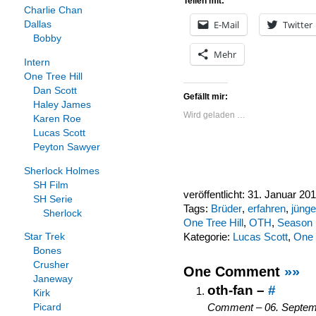
Teilen mit:
Charlie Chan
E-Mail
Twitter
Dallas
Bobby
Mehr
Intern
One Tree Hill
Dan Scott
Gefällt mir:
Haley James
Wird geladen …
Karen Roe
Lucas Scott
Peyton Sawyer
Sherlock Holmes
SH Film
veröffentlicht: 31. Januar 20
SH Serie
Tags:
Brüder
,
erfahren
,
jünge
Sherlock
One Tree Hill
,
OTH
,
Season 
Kategorie:
Lucas Scott
,
One 
Star Trek
Bones
Crusher
One Comment
»»
Janeway
oth-fan –
#
Kirk
Comment – 06. Septem
Picard