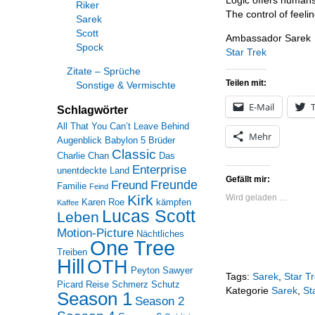
Logic offers human
Riker
The control of feelin
Sarek
Scott
Ambassador Sarek
Spock
Star Trek
Zitate – Sprüche
Teilen mit:
Sonstige & Vermischte
E-Mail
T
Schlagwörter
All That You Can’t Leave Behind
Mehr
Augenblick
Babylon 5
Brüder
Classic
Charlie Chan
Das
Enterprise
unentdeckte Land
Gefällt mir:
Freunde
Freund
Familie
Feind
Kirk
Wird geladen …
Karen Roe
kämpfen
Kaffee
Lucas Scott
Leben
Motion-Picture
Nächtliches
One Tree
Treiben
Hill
OTH
Peyton Sawyer
Tags:
Sarek
,
Star T
Picard
Reise
Schmerz
Schutz
Kategorie
Sarek
,
St
Season 1
Season 2