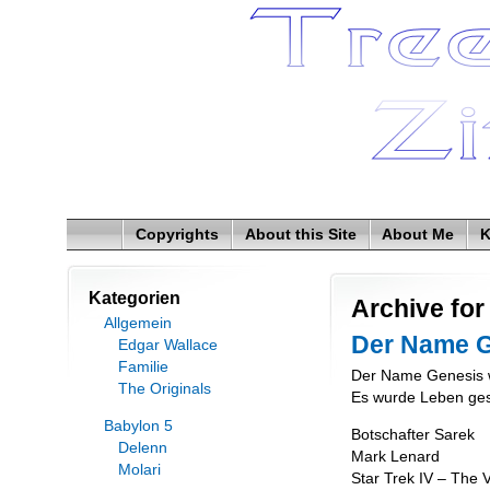
Copyrights
About this Site
About Me
K
Kategorien
Archive for
Allgemein
Der Name 
Edgar Wallace
Familie
Der Name Genesis w
The Originals
Es wurde Leben ges
Babylon 5
Botschafter Sarek
Delenn
Mark Lenard
Molari
Star Trek IV – The