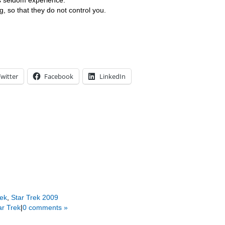
s seldom experience.
g, so that they do not control you.
witter
Facebook
LinkedIn
rek
,
Star Trek 2009
ar Trek
|
0 comments »