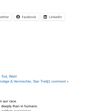
witter
Facebook
LinkedIn
,
Tod
,
Wahl
nstige & Vermischte
,
Star Trek
|
1 comment »
n aur race.
 deeply than in humans.