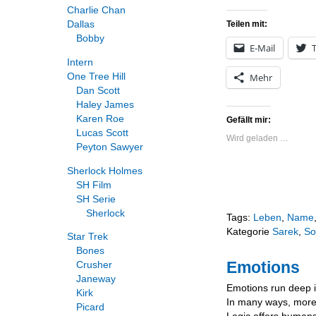
Charlie Chan
Teilen mit:
Dallas
Bobby
E-Mail
T
Intern
Mehr
One Tree Hill
Dan Scott
Haley James
Karen Roe
Gefällt mir:
Lucas Scott
Wird geladen …
Peyton Sawyer
Sherlock Holmes
SH Film
SH Serie
Sherlock
Tags:
Leben
,
Name
Kategorie
Sarek
,
So
Star Trek
Bones
Emotions
Crusher
Janeway
Emotions run deep i
Kirk
In many ways, more
Picard