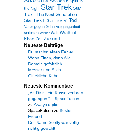
Season 4
Season 6
Spirit in
Star Trek
Star
the Night
Trek - The Next Generation
Tod
Star Trek II
Star Trek VI
Vater gegen Sohn
Vergangenheit
Wrath of
verlieren
Welt
Verlust
Zukunft
Khan
Zeit
Neueste Beiträge
Du machst einen Fehler
Wenn Einen, dann Alle
Damals gefährlich
Messer und Stich
Glückliche Kühe
Neueste Kommentare
„An Dir ist ein Russe verloren
gegangen!“ – SpaceFalcon
zu
Always a plan
SpaceFalcon
zu
Bester
Freund
Der Name Scotty war völlig
richtig gewählt –