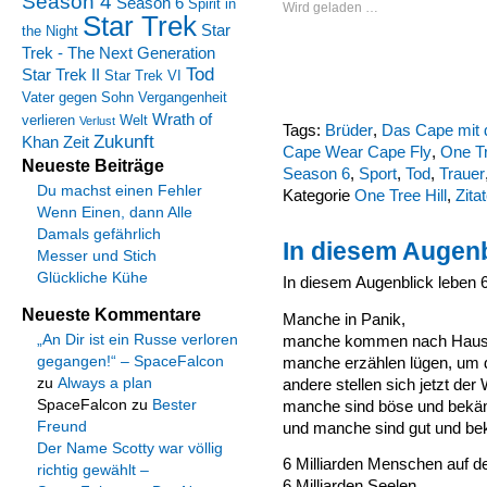
Season 4
Season 6
Spirit in
Wird geladen …
Star Trek
Star
the Night
Trek - The Next Generation
Tod
Star Trek II
Star Trek VI
Vater gegen Sohn
Vergangenheit
Wrath of
verlieren
Welt
Verlust
Tags:
Brüder
,
Das Cape mit d
Zukunft
Khan
Zeit
Cape Wear Cape Fly
,
One Tr
Neueste Beiträge
Season 6
,
Sport
,
Tod
,
Trauer
Du machst einen Fehler
Kategorie
One Tree Hill
,
Zita
Wenn Einen, dann Alle
Damals gefährlich
In diesem Augenb
Messer und Stich
Glückliche Kühe
In diesem Augenblick leben 
Neueste Kommentare
Manche in Panik,
manche kommen nach Haus
„An Dir ist ein Russe verloren
manche erzählen lügen, um 
gegangen!“ – SpaceFalcon
andere stellen sich jetzt der 
zu
Always a plan
manche sind böse und bekä
SpaceFalcon
zu
Bester
und manche sind gut und b
Freund
Der Name Scotty war völlig
6 Milliarden Menschen auf d
richtig gewählt –
6 Milliarden Seelen