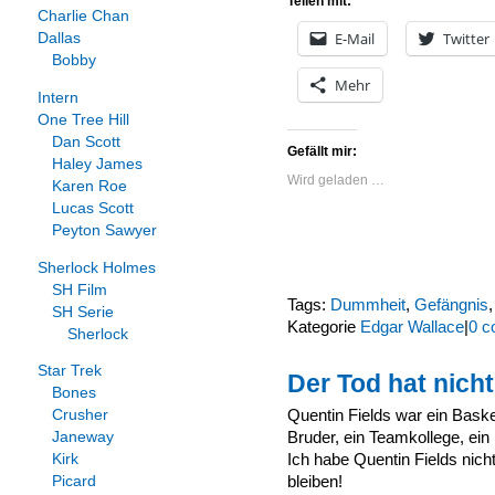
Teilen mit:
Charlie Chan
E-Mail
Twitter
Dallas
Bobby
Mehr
Intern
One Tree Hill
Dan Scott
Gefällt mir:
Haley James
Wird geladen …
Karen Roe
Lucas Scott
Peyton Sawyer
Sherlock Holmes
SH Film
Tags:
Dummheit
,
Gefängnis
SH Serie
Kategorie
Edgar Wallace
|
0 c
Sherlock
Star Trek
Der Tod hat nich
Bones
Quentin Fields war ein Basket
Crusher
Bruder, ein Teamkollege, ein
Janeway
Ich habe Quentin Fields nich
Kirk
bleiben!
Picard