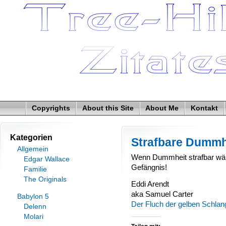
Copyrights
About this Site
About Me
Kontakt
Kategorien
Strafbare Dummh
Allgemein
Wenn Dummheit strafbar wär
Edgar Wallace
Gefängnis!
Familie
The Originals
Eddi Arendt
aka Samuel Carter
Babylon 5
Der Fluch der gelben Schlan
Delenn
Molari