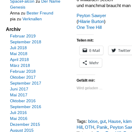
SpaceFalcon
zu
Der Name
und manchmal braucht man n
Genesis
Anna
zu
Bester Freund
Peyton Sawyer
pia
zu
Verknallen
(
Hilarie Burton
)
One
Tree
Hill
Archiv
Februar 2019
Teilen mit:
September 2018
Juli 2018
E-Mail
Twitter
Mai 2018
April 2018
Mehr
März 2018
Februar 2018
Oktober 2017
Gefällt mir:
September 2017
Wird geladen …
Juni 2017
Mai 2017
Oktober 2016
September 2016
Juli 2016
Mai 2016
Tags:
böse
,
gut
,
Hause
,
käm
Dezember 2015
Hill
,
OTH
,
Panik
,
Peyton Sa
August 2015