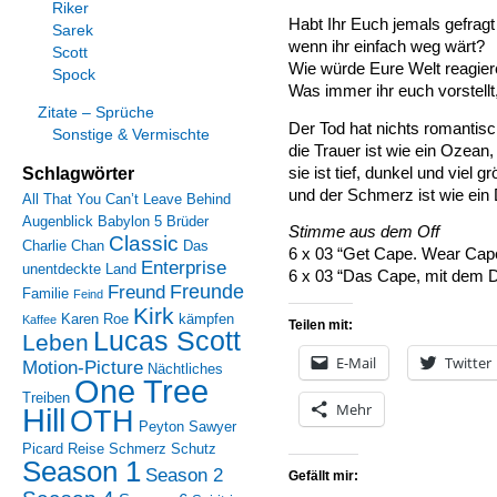
Riker
Habt Ihr Euch jemals gefragt
Sarek
wenn ihr einfach weg wärt?
Scott
Wie würde Eure Welt reagie
Spock
Was immer ihr euch vorstellt, i
Zitate – Sprüche
Der Tod hat nichts romantis
Sonstige & Vermischte
die Trauer ist wie ein Ozean,
Schlagwörter
sie ist tief, dunkel und viel gr
und der Schmerz ist wie ein 
All That You Can’t Leave Behind
Augenblick
Babylon 5
Brüder
Stimme aus dem Off
Classic
Charlie Chan
Das
6 x 03 “Get Cape. Wear Cape
Enterprise
unentdeckte Land
6 x 03 “Das Cape, mit dem Du
Freunde
Freund
Familie
Feind
Kirk
Karen Roe
kämpfen
Kaffee
Teilen mit:
Lucas Scott
Leben
E-Mail
Twitter
Motion-Picture
Nächtliches
One Tree
Treiben
Mehr
Hill
OTH
Peyton Sawyer
Picard
Reise
Schmerz
Schutz
Season 1
Season 2
Gefällt mir: