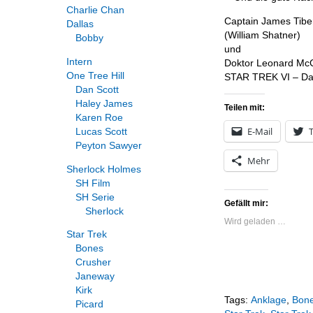
Charlie Chan
Captain James Tiber
Dallas
(William Shatner)
Bobby
und
Intern
Doktor Leonard Mc
One Tree Hill
STAR TREK VI – Da
Dan Scott
Haley James
Teilen mit:
Karen Roe
E-Mail
T
Lucas Scott
Peyton Sawyer
Mehr
Sherlock Holmes
SH Film
SH Serie
Gefällt mir:
Sherlock
Wird geladen …
Star Trek
Bones
Crusher
Janeway
Kirk
Tags:
Anklage
,
Bon
Picard