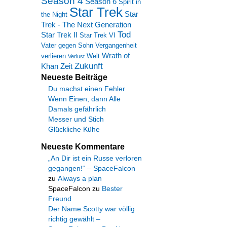
Season 4
Season 6
Spirit in
Star Trek
Star
the Night
Trek - The Next Generation
Tod
Star Trek II
Star Trek VI
Vater gegen Sohn
Vergangenheit
Wrath of
verlieren
Welt
Verlust
Zukunft
Khan
Zeit
Neueste Beiträge
Du machst einen Fehler
Wenn Einen, dann Alle
Damals gefährlich
Messer und Stich
Glückliche Kühe
Neueste Kommentare
„An Dir ist ein Russe verloren
gegangen!“ – SpaceFalcon
zu
Always a plan
SpaceFalcon
zu
Bester
Freund
Der Name Scotty war völlig
richtig gewählt –