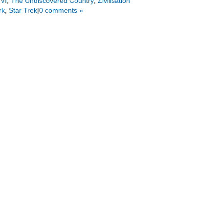
 VI
,
The Undiscovered Country
,
Zivilisation
rk
,
Star Trek
|
0 comments »