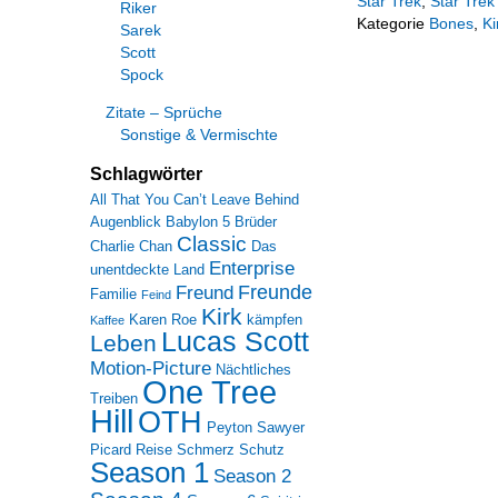
Star Trek
,
Star Trek
Riker
Kategorie
Bones
,
Ki
Sarek
Scott
Spock
Zitate – Sprüche
Sonstige & Vermischte
Schlagwörter
All That You Can’t Leave Behind
Augenblick
Babylon 5
Brüder
Classic
Charlie Chan
Das
Enterprise
unentdeckte Land
Freunde
Freund
Familie
Feind
Kirk
Karen Roe
kämpfen
Kaffee
Lucas Scott
Leben
Motion-Picture
Nächtliches
One Tree
Treiben
Hill
OTH
Peyton Sawyer
Picard
Reise
Schmerz
Schutz
Season 1
Season 2