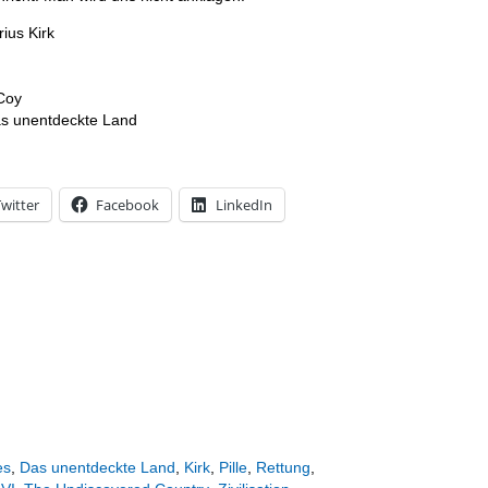
ius Kirk
Coy
s unentdeckte Land
witter
Facebook
LinkedIn
es
,
Das unentdeckte Land
,
Kirk
,
Pille
,
Rettung
,