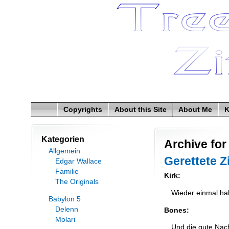
Copyrights
About this Site
About Me
K
Kategorien
Archive for
Allgemein
Gerettete Zi
Edgar Wallace
Familie
Kirk:
The Originals
Wieder einmal habe
Babylon 5
Delenn
Bones:
Molari
Und die gute Nach