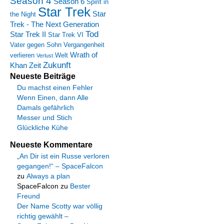
Season 4
Season 6
Spirit in
Star Trek
Star
the Night
Trek - The Next Generation
Tod
Star Trek II
Star Trek VI
Vater gegen Sohn
Vergangenheit
Wrath of
verlieren
Welt
Verlust
Zukunft
Khan
Zeit
Neueste Beiträge
Du machst einen Fehler
Wenn Einen, dann Alle
Damals gefährlich
Messer und Stich
Glückliche Kühe
Neueste Kommentare
„An Dir ist ein Russe verloren
gegangen!“ – SpaceFalcon
zu
Always a plan
SpaceFalcon
zu
Bester
Freund
Der Name Scotty war völlig
richtig gewählt –