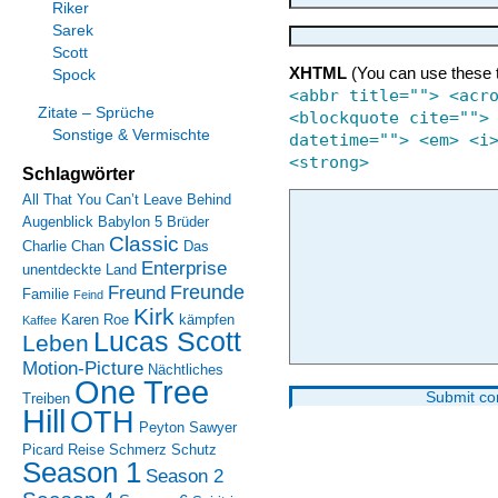
Riker
Sarek
Scott
XHTML
(You can use these 
Spock
<abbr title=""> <acr
Zitate – Sprüche
<blockquote cite="">
Sonstige & Vermischte
datetime=""> <em> <i
<strong>
Schlagwörter
All That You Can’t Leave Behind
Augenblick
Babylon 5
Brüder
Classic
Charlie Chan
Das
Enterprise
unentdeckte Land
Freunde
Freund
Familie
Feind
Kirk
Karen Roe
kämpfen
Kaffee
Lucas Scott
Leben
Motion-Picture
Nächtliches
One Tree
Treiben
Hill
OTH
Peyton Sawyer
Picard
Reise
Schmerz
Schutz
Season 1
Season 2