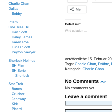
Charlie Chan
Dallas
Mehr
Bobby
Intern
Gefällt mir:
One Tree Hill
Wird geladen …
Dan Scott
Haley James
Karen Roe
Lucas Scott
Peyton Sawyer
veröffentlicht: 15. Februar 2
Sherlock Holmes
Tags:
Charlie Chan
,
Drähte
,
SH Film
Kategorie:
Charlie Chan
SH Serie
Sherlock
No Comments
»»
Star Trek
No comments yet.
Bones
Crusher
Leave a comment
Janeway
Kirk
Picard