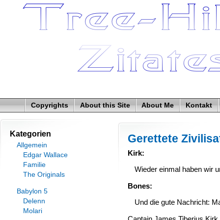
Copyrights
About this Site
About Me
Kontakt
Kategorien
Gerettete Zivilisa
Allgemein
Kirk:
Edgar Wallace
Familie
Wieder einmal haben wir uns
The Originals
Bones:
Babylon 5
Delenn
Und die gute Nachricht: Ma
Molari
Captain James Tiberius Kirk