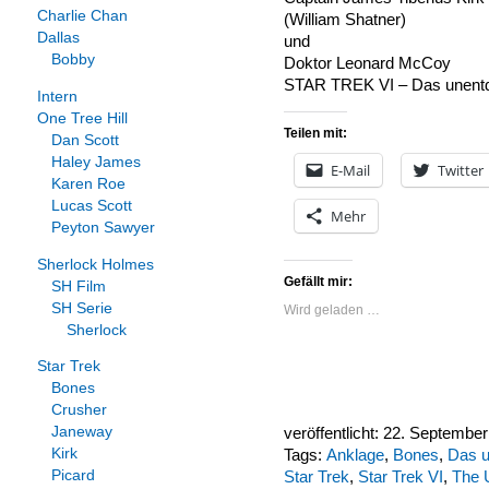
Charlie Chan
(William Shatner)
Dallas
und
Bobby
Doktor Leonard McCoy
STAR TREK VI – Das unent
Intern
One Tree Hill
Teilen mit:
Dan Scott
Haley James
E-Mail
Twitter
Karen Roe
Lucas Scott
Mehr
Peyton Sawyer
Sherlock Holmes
Gefällt mir:
SH Film
SH Serie
Wird geladen …
Sherlock
Star Trek
Bones
Crusher
Janeway
veröffentlicht: 22. Septembe
Kirk
Tags:
Anklage
,
Bones
,
Das u
Picard
Star Trek
,
Star Trek VI
,
The 