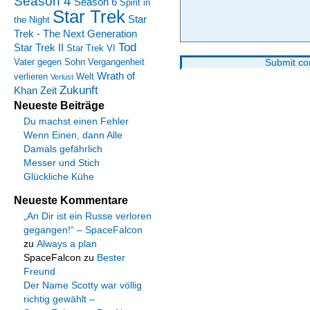
Season 4
Season 6
Spirit in
Star Trek
Star
the Night
Trek - The Next Generation
Tod
Star Trek II
Star Trek VI
Vater gegen Sohn
Vergangenheit
Wrath of
verlieren
Welt
Verlust
Zukunft
Khan
Zeit
Neueste Beiträge
Du machst einen Fehler
Wenn Einen, dann Alle
Damals gefährlich
Messer und Stich
Glückliche Kühe
Neueste Kommentare
„An Dir ist ein Russe verloren
gegangen!“ – SpaceFalcon
zu
Always a plan
SpaceFalcon
zu
Bester
Freund
Der Name Scotty war völlig
richtig gewählt –