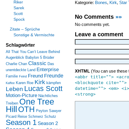
Riker
Kategorie:
Bones
,
Kirk
,
Star 
Sarek
Scott
No Comments
»»
Spock
No comments yet.
Zitate – Sprüche
Leave a comment
Sonstige & Vermischte
Schlagwörter
All That You Can’t Leave Behind
Augenblick
Babylon 5
Brüder
Classic
Charlie Chan
Das
Enterprise
unentdeckte Land
XHTML
(You can use these 
Freunde
Freund
Familie
<abbr title=""> <acr
Feind
Kirk
<blockquote cite="">
Karen Roe
kämpfen
Kaffee
Lucas Scott
Leben
datetime=""> <em> <i
<strong>
Motion-Picture
Nächtliches
One Tree
Treiben
Hill
OTH
Peyton Sawyer
Picard
Reise
Schmerz
Schutz
Season 1
Season 2