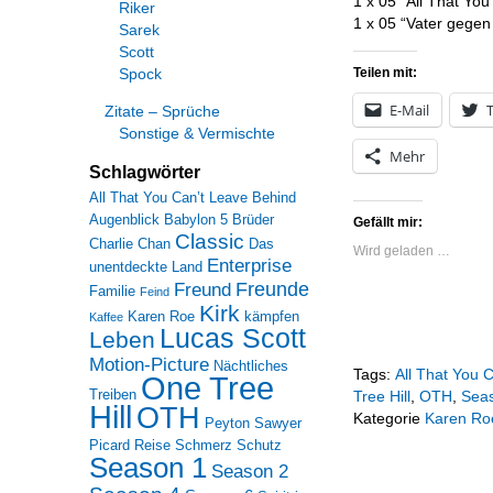
1 x 05 “All That Yo
Riker
1 x 05 “Vater gegen
Sarek
Scott
Teilen mit:
Spock
E-Mail
T
Zitate – Sprüche
Sonstige & Vermischte
Mehr
Schlagwörter
All That You Can’t Leave Behind
Augenblick
Babylon 5
Brüder
Gefällt mir:
Classic
Charlie Chan
Das
Wird geladen …
Enterprise
unentdeckte Land
Freunde
Freund
Familie
Feind
Kirk
Karen Roe
kämpfen
Kaffee
Lucas Scott
Leben
Motion-Picture
Nächtliches
Tags:
All That You 
One Tree
Treiben
Tree Hill
,
OTH
,
Sea
Hill
OTH
Kategorie
Karen Ro
Peyton Sawyer
Picard
Reise
Schmerz
Schutz
Season 1
Season 2