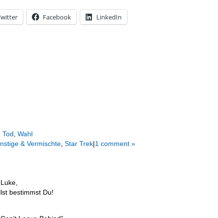
witter
Facebook
LinkedIn
,
Tod
,
Wahl
nstige & Vermischte
,
Star Trek
|
1 comment »
 Luke,
lst bestimmst Du!