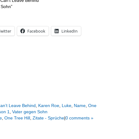
u Can’t Leave Behind”
 Sohn”
witter
Facebook
LinkedIn
Can’t Leave Behind
,
Karen Roe
,
Luke
,
Name
,
One
son 1
,
Vater gegen Sohn
e
,
One Tree Hill
,
Zitate - Sprüche
|
0 comments »