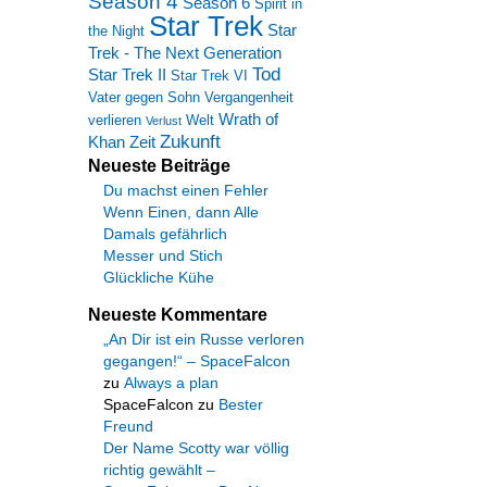
Season 4
Season 6
Spirit in
Star Trek
Star
the Night
Trek - The Next Generation
Tod
Star Trek II
Star Trek VI
Vater gegen Sohn
Vergangenheit
Wrath of
verlieren
Welt
Verlust
Zukunft
Khan
Zeit
Neueste Beiträge
Du machst einen Fehler
Wenn Einen, dann Alle
Damals gefährlich
Messer und Stich
Glückliche Kühe
Neueste Kommentare
„An Dir ist ein Russe verloren
gegangen!“ – SpaceFalcon
zu
Always a plan
SpaceFalcon
zu
Bester
Freund
Der Name Scotty war völlig
richtig gewählt –