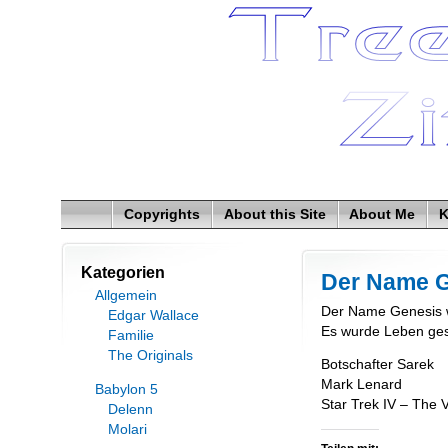
Copyrights
About this Site
About Me
K
Kategorien
Der Name 
Allgemein
Der Name Genesis w
Edgar Wallace
Es wurde Leben ges
Familie
The Originals
Botschafter Sarek
Mark Lenard
Babylon 5
Star Trek IV – The
Delenn
Molari