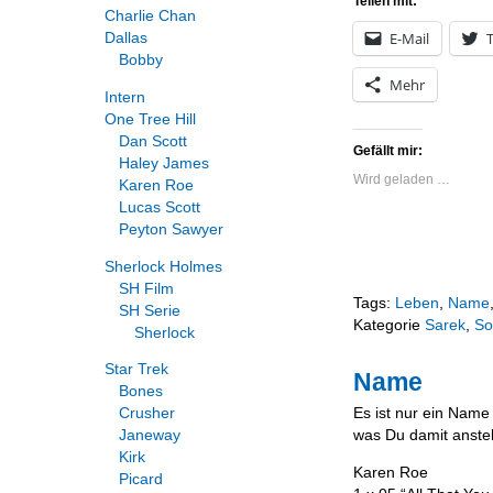
Teilen mit:
Charlie Chan
E-Mail
T
Dallas
Bobby
Mehr
Intern
One Tree Hill
Dan Scott
Gefällt mir:
Haley James
Wird geladen …
Karen Roe
Lucas Scott
Peyton Sawyer
Sherlock Holmes
SH Film
Tags:
Leben
,
Name
SH Serie
Kategorie
Sarek
,
So
Sherlock
Star Trek
Name
Bones
Crusher
Es ist nur ein Name
Janeway
was Du damit anstel
Kirk
Karen Roe
Picard