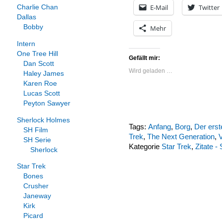
E-Mail
Twitter
Charlie Chan
Dallas
Bobby
Mehr
Intern
One Tree Hill
Gefällt mir:
Dan Scott
Wird geladen …
Haley James
Karen Roe
Lucas Scott
Peyton Sawyer
Sherlock Holmes
Tags:
Anfang
,
Borg
,
Der erst
SH Film
Trek
,
The Next Generation
,
V
SH Serie
Kategorie
Star Trek
,
Zitate -
Sherlock
Star Trek
Bones
Crusher
Janeway
Kirk
Picard