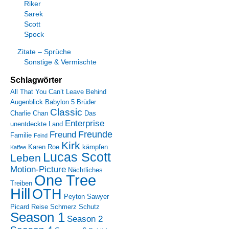
Riker
Sarek
Scott
Spock
Zitate – Sprüche
Sonstige & Vermischte
Schlagwörter
All That You Can’t Leave Behind
Augenblick
Babylon 5
Brüder
Classic
Charlie Chan
Das
Enterprise
unentdeckte Land
Freunde
Freund
Familie
Feind
Kirk
Karen Roe
kämpfen
Kaffee
Lucas Scott
Leben
Motion-Picture
Nächtliches
One Tree
Treiben
Hill
OTH
Peyton Sawyer
Picard
Reise
Schmerz
Schutz
Season 1
Season 2