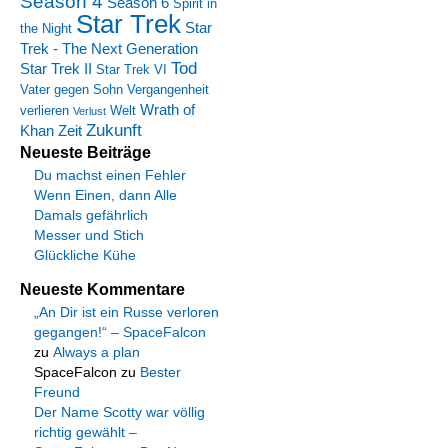
Season 4
Season 6
Spirit in
Star Trek
Star
the Night
Trek - The Next Generation
Tod
Star Trek II
Star Trek VI
Vater gegen Sohn
Vergangenheit
Wrath of
verlieren
Welt
Verlust
Zukunft
Khan
Zeit
Neueste Beiträge
Du machst einen Fehler
Wenn Einen, dann Alle
Damals gefährlich
Messer und Stich
Glückliche Kühe
Neueste Kommentare
„An Dir ist ein Russe verloren
gegangen!“ – SpaceFalcon
zu
Always a plan
SpaceFalcon
zu
Bester
Freund
Der Name Scotty war völlig
richtig gewählt –