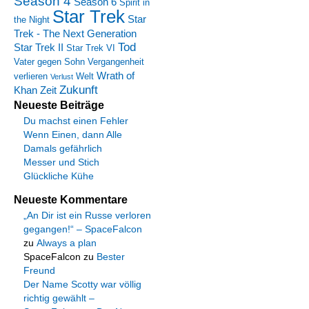
Season 4
Season 6
Spirit in
Star Trek
Star
the Night
Trek - The Next Generation
Tod
Star Trek II
Star Trek VI
Vater gegen Sohn
Vergangenheit
Wrath of
verlieren
Welt
Verlust
Zukunft
Khan
Zeit
Neueste Beiträge
Du machst einen Fehler
Wenn Einen, dann Alle
Damals gefährlich
Messer und Stich
Glückliche Kühe
Neueste Kommentare
„An Dir ist ein Russe verloren
gegangen!“ – SpaceFalcon
zu
Always a plan
SpaceFalcon
zu
Bester
Freund
Der Name Scotty war völlig
richtig gewählt –