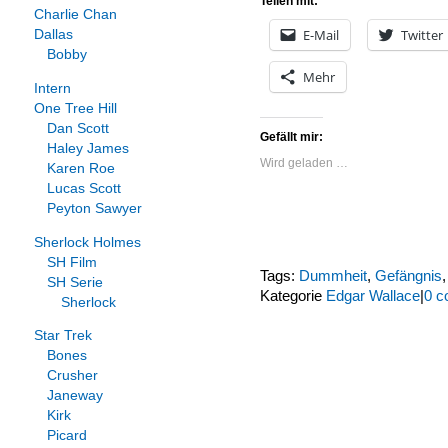
Teilen mit:
Charlie Chan
E-Mail
Twitter
Dallas
Bobby
Mehr
Intern
One Tree Hill
Dan Scott
Gefällt mir:
Haley James
Wird geladen …
Karen Roe
Lucas Scott
Peyton Sawyer
Sherlock Holmes
SH Film
Tags:
Dummheit
,
Gefängnis
SH Serie
Kategorie
Edgar Wallace
|
0 c
Sherlock
Star Trek
Bones
Crusher
Janeway
Kirk
Picard