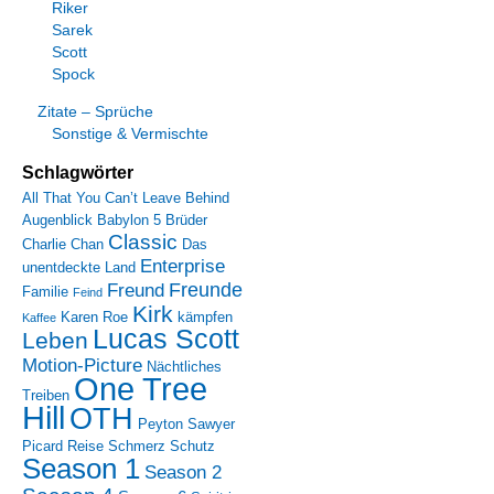
Riker
Sarek
Scott
Spock
Zitate – Sprüche
Sonstige & Vermischte
Schlagwörter
All That You Can’t Leave Behind
Augenblick
Babylon 5
Brüder
Classic
Charlie Chan
Das
Enterprise
unentdeckte Land
Freunde
Freund
Familie
Feind
Kirk
Karen Roe
kämpfen
Kaffee
Lucas Scott
Leben
Motion-Picture
Nächtliches
One Tree
Treiben
Hill
OTH
Peyton Sawyer
Picard
Reise
Schmerz
Schutz
Season 1
Season 2