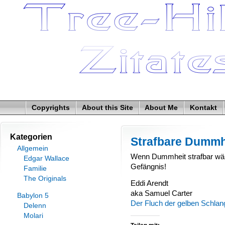
Copyrights
About this Site
About Me
Kontakt
Kategorien
Strafbare Dummh
Allgemein
Wenn Dummheit strafbar wär
Edgar Wallace
Gefängnis!
Familie
The Originals
Eddi Arendt
aka Samuel Carter
Babylon 5
Der Fluch der gelben Schlan
Delenn
Molari