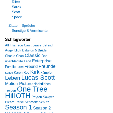
Riker
Sarek
Scott
Spock
Zitate – Sprüche
Sonstige & Vermischte
Schlagwörter
All That You Can’t Leave Behind
Augenblick
Babylon 5
Brüder
Classic
Charlie Chan
Das
Enterprise
unentdeckte Land
Freunde
Freund
Familie
Feind
Kirk
Karen Roe
kämpfen
Kaffee
Lucas Scott
Leben
Motion-Picture
Nächtliches
One Tree
Treiben
Hill
OTH
Peyton Sawyer
Picard
Reise
Schmerz
Schutz
Season 1
Season 2