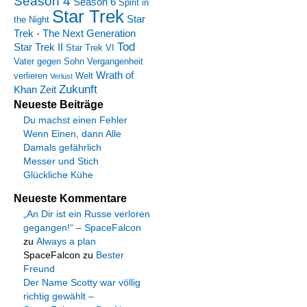
Season 4
Season 6
Spirit in
Star Trek
Star
the Night
Trek - The Next Generation
Tod
Star Trek II
Star Trek VI
Vater gegen Sohn
Vergangenheit
Wrath of
verlieren
Welt
Verlust
Zukunft
Khan
Zeit
Neueste Beiträge
Du machst einen Fehler
Wenn Einen, dann Alle
Damals gefährlich
Messer und Stich
Glückliche Kühe
Neueste Kommentare
„An Dir ist ein Russe verloren
gegangen!“ – SpaceFalcon
zu
Always a plan
SpaceFalcon
zu
Bester
Freund
Der Name Scotty war völlig
richtig gewählt –