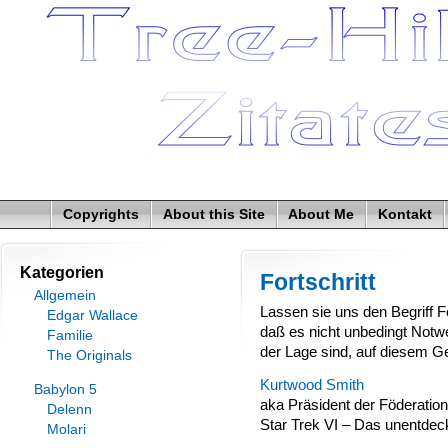
Copyrights
About this Site
About Me
Kontakt
Kategorien
Fortschritt
Allgemein
Lassen sie uns den Begriff Fo
Edgar Wallace
daß es nicht unbedingt Notwen
Familie
der Lage sind, auf diesem Ge
The Originals
Kurtwood Smith
Babylon 5
aka Präsident der Föderation
Delenn
Star Trek VI – Das unentdec
Molari