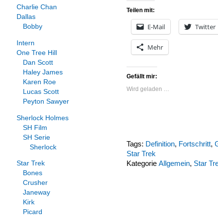
Charlie Chan
Teilen mit:
Dallas
E-Mail
Twitter
Bobby
Intern
Mehr
One Tree Hill
Dan Scott
Haley James
Gefällt mir:
Karen Roe
Wird geladen …
Lucas Scott
Peyton Sawyer
Sherlock Holmes
SH Film
SH Serie
Tags:
Definition
,
Fortschritt
,
Sherlock
Star Trek
Kategorie
Allgemein
,
Star Tr
Star Trek
Bones
Crusher
Janeway
Kirk
Picard