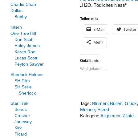
Charlie Chan
„H2O, Tödliches Nass“
Dallas
Bobby
Teilen mit:
Intern
E-Mail
Twitter
One Tree Hill
Dan Scott
Mehr
Haley James
Karen Roe
Lucas Scott
Gefällt mir:
Peyton Sawyer
Wird geladen …
Sherlock Holmes
SH Film
SH Serie
Sherlock
Tags:
Blumen
,
Bullen
,
Glück
Star Trek
Melone
,
Steed
Bones
Kategorie
Allgemein
,
Zitate 
Crusher
Janeway
Kirk
Picard