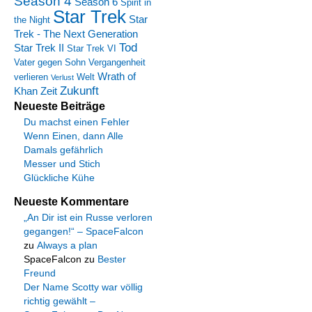
Season 4
Season 6
Spirit in
Star Trek
Star
the Night
Trek - The Next Generation
Tod
Star Trek II
Star Trek VI
Vater gegen Sohn
Vergangenheit
Wrath of
verlieren
Welt
Verlust
Zukunft
Khan
Zeit
Neueste Beiträge
Du machst einen Fehler
Wenn Einen, dann Alle
Damals gefährlich
Messer und Stich
Glückliche Kühe
Neueste Kommentare
„An Dir ist ein Russe verloren
gegangen!“ – SpaceFalcon
zu
Always a plan
SpaceFalcon
zu
Bester
Freund
Der Name Scotty war völlig
richtig gewählt –