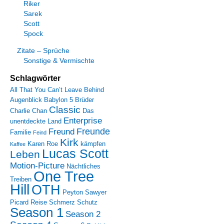
Riker
Sarek
Scott
Spock
Zitate – Sprüche
Sonstige & Vermischte
Schlagwörter
All That You Can’t Leave Behind
Augenblick
Babylon 5
Brüder
Classic
Charlie Chan
Das
Enterprise
unentdeckte Land
Freunde
Freund
Familie
Feind
Kirk
Karen Roe
kämpfen
Kaffee
Lucas Scott
Leben
Motion-Picture
Nächtliches
One Tree
Treiben
Hill
OTH
Peyton Sawyer
Picard
Reise
Schmerz
Schutz
Season 1
Season 2