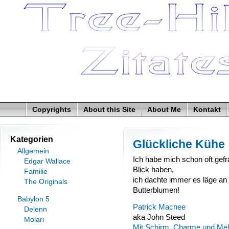
Copyrights
About this Site
About Me
Kontakt
Kategorien
Glückliche Kühe
Allgemein
Ich habe mich schon oft gef
Edgar Wallace
Blick haben,
Familie
ich dachte immer es läge an 
The Originals
Butterblumen!
Babylon 5
Patrick Macnee
Delenn
aka John Steed
Molari
Mit Schirm, Charme und Me