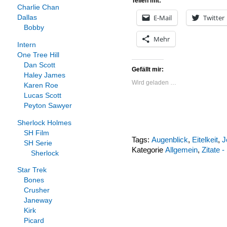
Teilen mit:
Charlie Chan
E-Mail
Twitter
Dallas
Bobby
Mehr
Intern
One Tree Hill
Dan Scott
Gefällt mir:
Haley James
Wird geladen …
Karen Roe
Lucas Scott
Peyton Sawyer
Sherlock Holmes
SH Film
Tags:
Augenblick
,
Eitelkeit
,
J
SH Serie
Kategorie
Allgemein
,
Zitate 
Sherlock
Star Trek
Bones
Crusher
Janeway
Kirk
Picard