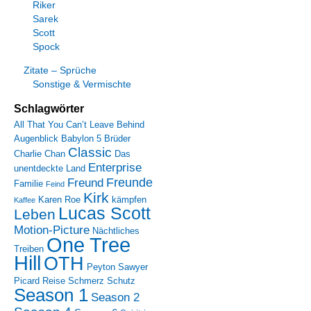
Riker
Sarek
Scott
Spock
Zitate – Sprüche
Sonstige & Vermischte
Schlagwörter
All That You Can’t Leave Behind
Augenblick
Babylon 5
Brüder
Classic
Charlie Chan
Das
Enterprise
unentdeckte Land
Freunde
Freund
Familie
Feind
Kirk
Karen Roe
kämpfen
Kaffee
Lucas Scott
Leben
Motion-Picture
Nächtliches
One Tree
Treiben
Hill
OTH
Peyton Sawyer
Picard
Reise
Schmerz
Schutz
Season 1
Season 2