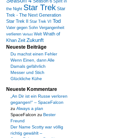
Season 4
Season 6
Spirit in
Star Trek
Star
the Night
Trek - The Next Generation
Tod
Star Trek II
Star Trek VI
Vater gegen Sohn
Vergangenheit
Wrath of
verlieren
Welt
Verlust
Zukunft
Khan
Zeit
Neueste Beiträge
Du machst einen Fehler
Wenn Einen, dann Alle
Damals gefährlich
Messer und Stich
Glückliche Kühe
Neueste Kommentare
„An Dir ist ein Russe verloren
gegangen!“ – SpaceFalcon
zu
Always a plan
SpaceFalcon
zu
Bester
Freund
Der Name Scotty war völlig
richtig gewählt –