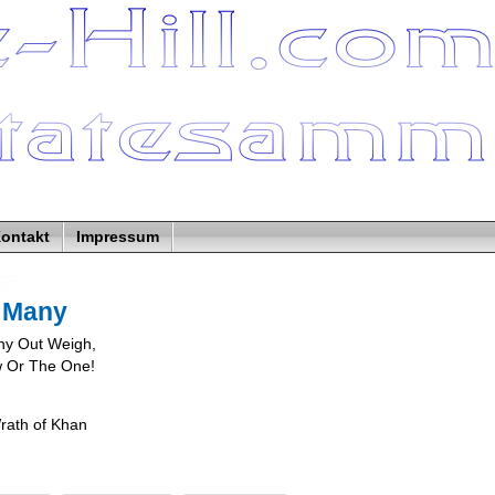
ontakt
Impressum
 Many
ny Out Weigh,
w Or The One!
Wrath of Khan