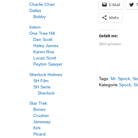
E-Mail
T
Charlie Chan
Dallas
Bobby
Mehr
Intern
One Tree Hill
Gefällt mir:
Dan Scott
Wird geladen …
Haley James
Karen Roe
Lucas Scott
Peyton Sawyer
Sherlock Holmes
Tags:
Mr. Spock
,
St
SH Film
Kategorie
Spock
,
St
SH Serie
Sherlock
Star Trek
Bones
Crusher
Janeway
Kirk
Picard