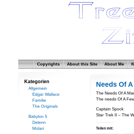
Copyrights
About this Site
About Me
K
Kategorien
Needs Of A
Allgemein
The Needs Of A Ma
Edgar Wallace
The needs Of A Fe
Familie
The Originals
Captain Spock
Star Trek II – The 
Babylon 5
Delenn
Molari
Teilen mit: