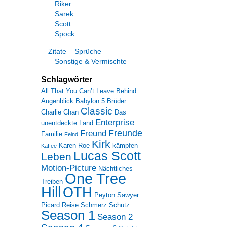
Riker
Sarek
Scott
Spock
Zitate – Sprüche
Sonstige & Vermischte
Schlagwörter
All That You Can’t Leave Behind
Augenblick
Babylon 5
Brüder
Classic
Charlie Chan
Das
Enterprise
unentdeckte Land
Freunde
Freund
Familie
Feind
Kirk
Karen Roe
kämpfen
Kaffee
Lucas Scott
Leben
Motion-Picture
Nächtliches
One Tree
Treiben
Hill
OTH
Peyton Sawyer
Picard
Reise
Schmerz
Schutz
Season 1
Season 2