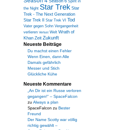
Season 4
Season 6
Spirit in
Star Trek
Star
the Night
Trek - The Next Generation
Tod
Star Trek II
Star Trek VI
Vater gegen Sohn
Vergangenheit
Wrath of
verlieren
Welt
Verlust
Zukunft
Khan
Zeit
Neueste Beiträge
Du machst einen Fehler
Wenn Einen, dann Alle
Damals gefährlich
Messer und Stich
Glückliche Kühe
Neueste Kommentare
„An Dir ist ein Russe verloren
gegangen!“ – SpaceFalcon
zu
Always a plan
SpaceFalcon
zu
Bester
Freund
Der Name Scotty war völlig
richtig gewählt –