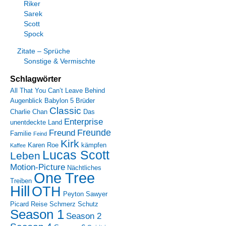
Riker
Sarek
Scott
Spock
Zitate – Sprüche
Sonstige & Vermischte
Schlagwörter
All That You Can’t Leave Behind
Augenblick
Babylon 5
Brüder
Classic
Charlie Chan
Das
Enterprise
unentdeckte Land
Freunde
Freund
Familie
Feind
Kirk
Karen Roe
kämpfen
Kaffee
Lucas Scott
Leben
Motion-Picture
Nächtliches
One Tree
Treiben
Hill
OTH
Peyton Sawyer
Picard
Reise
Schmerz
Schutz
Season 1
Season 2