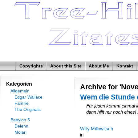
Copyrights
About this Site
About Me
Kontakt
Kategorien
Archive for 'Nov
Allgemein
Wem die Stunde 
Edgar Wallace
Familie
Für jeden kommt einmal i
The Originals
dann hilft nur noch eines
Babylon 5
Delenn
Willy Millowitsch
Molari
in