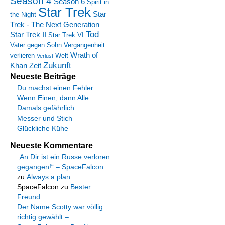
Season 4
Season 6
Spirit in
Star Trek
Star
the Night
Trek - The Next Generation
Tod
Star Trek II
Star Trek VI
Vater gegen Sohn
Vergangenheit
Wrath of
verlieren
Welt
Verlust
Zukunft
Khan
Zeit
Neueste Beiträge
Du machst einen Fehler
Wenn Einen, dann Alle
Damals gefährlich
Messer und Stich
Glückliche Kühe
Neueste Kommentare
„An Dir ist ein Russe verloren
gegangen!“ – SpaceFalcon
zu
Always a plan
SpaceFalcon
zu
Bester
Freund
Der Name Scotty war völlig
richtig gewählt –