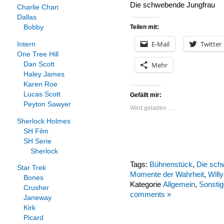
Die schwebende Jungfrau
Charlie Chan
Dallas
Teilen mit:
Bobby
E-Mail
Twitter
Intern
One Tree Hill
Mehr
Dan Scott
Haley James
Karen Roe
Lucas Scott
Gefällt mir:
Peyton Sawyer
Wird geladen …
Sherlock Holmes
SH Film
SH Serie
Sherlock
Tags:
Bühnenstück
,
Die sch
Star Trek
Momente der Wahrheit
,
Willy
Bones
Kategorie
Allgemein
,
Sonstig
Crusher
comments »
Janeway
Kirk
Picard