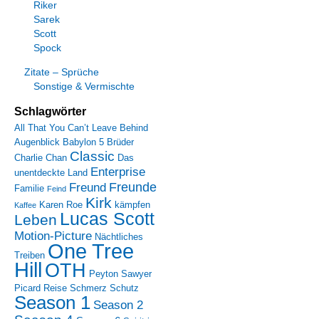
Riker
Sarek
Scott
Spock
Zitate – Sprüche
Sonstige & Vermischte
Schlagwörter
All That You Can’t Leave Behind
Augenblick
Babylon 5
Brüder
Classic
Charlie Chan
Das
Enterprise
unentdeckte Land
Freunde
Freund
Familie
Feind
Kirk
Karen Roe
kämpfen
Kaffee
Lucas Scott
Leben
Motion-Picture
Nächtliches
One Tree
Treiben
Hill
OTH
Peyton Sawyer
Picard
Reise
Schmerz
Schutz
Season 1
Season 2