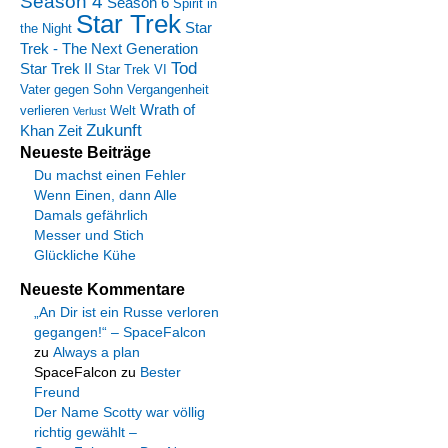
Season 4
Season 6
Spirit in
Star Trek
Star
the Night
Trek - The Next Generation
Tod
Star Trek II
Star Trek VI
Vater gegen Sohn
Vergangenheit
Wrath of
verlieren
Welt
Verlust
Zukunft
Khan
Zeit
Neueste Beiträge
Du machst einen Fehler
Wenn Einen, dann Alle
Damals gefährlich
Messer und Stich
Glückliche Kühe
Neueste Kommentare
„An Dir ist ein Russe verloren
gegangen!“ – SpaceFalcon
zu
Always a plan
SpaceFalcon
zu
Bester
Freund
Der Name Scotty war völlig
richtig gewählt –