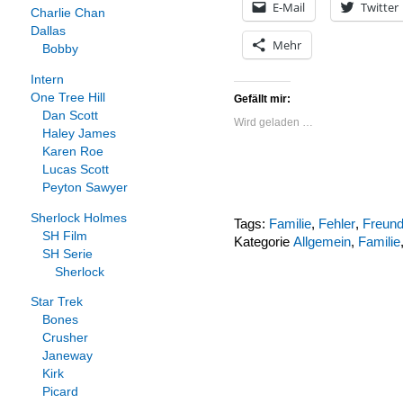
E-Mail
Twitter
Charlie Chan
Dallas
Mehr
Bobby
Intern
One Tree Hill
Gefällt mir:
Dan Scott
Wird geladen …
Haley James
Karen Roe
Lucas Scott
Peyton Sawyer
Sherlock Holmes
Tags:
Familie
,
Fehler
,
Freun
SH Film
Kategorie
Allgemein
,
Familie
SH Serie
Sherlock
Star Trek
Bones
Crusher
Janeway
Kirk
Picard