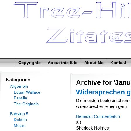
Copyrights
About this Site
About Me
Kontakt
Kategorien
Archive for 'Janu
Allgemein
Widersprechen g
Edgar Wallace
Familie
Die meisten Leute erzählen 
The Originals
widersprechen einem gern!
Babylon 5
Benedict Cumberbatch
Delenn
als
Molari
Sherlock Holmes