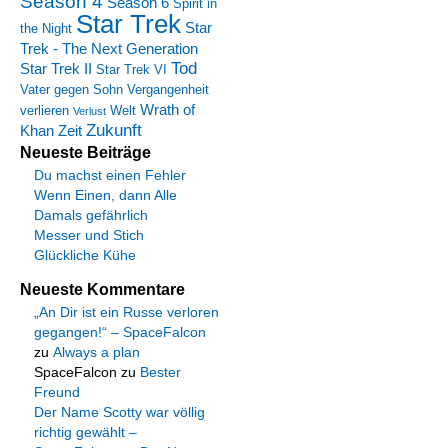
Season 4
Season 6
Spirit in
Star Trek
Star
the Night
Trek - The Next Generation
Tod
Star Trek II
Star Trek VI
Vater gegen Sohn
Vergangenheit
Wrath of
verlieren
Welt
Verlust
Zukunft
Khan
Zeit
Neueste Beiträge
Du machst einen Fehler
Wenn Einen, dann Alle
Damals gefährlich
Messer und Stich
Glückliche Kühe
Neueste Kommentare
„An Dir ist ein Russe verloren
gegangen!“ – SpaceFalcon
zu
Always a plan
SpaceFalcon
zu
Bester
Freund
Der Name Scotty war völlig
richtig gewählt –