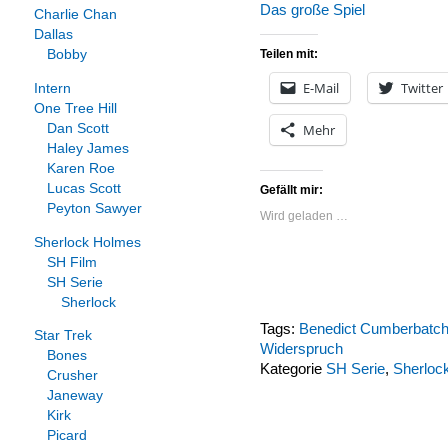
Das große Spiel
Charlie Chan
Dallas
Teilen mit:
Bobby
E-Mail
Twitter
Intern
One Tree Hill
Mehr
Dan Scott
Haley James
Karen Roe
Lucas Scott
Gefällt mir:
Peyton Sawyer
Wird geladen …
Sherlock Holmes
SH Film
SH Serie
Sherlock
Tags:
Benedict Cumberbatc
Star Trek
Widerspruch
Bones
Kategorie
SH Serie
,
Sherloc
Crusher
Janeway
Kirk
Picard