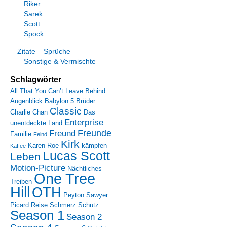
Riker
Sarek
Scott
Spock
Zitate – Sprüche
Sonstige & Vermischte
Schlagwörter
All That You Can’t Leave Behind
Augenblick
Babylon 5
Brüder
Classic
Charlie Chan
Das
Enterprise
unentdeckte Land
Freunde
Freund
Familie
Feind
Kirk
Karen Roe
kämpfen
Kaffee
Lucas Scott
Leben
Motion-Picture
Nächtliches
One Tree
Treiben
Hill
OTH
Peyton Sawyer
Picard
Reise
Schmerz
Schutz
Season 1
Season 2