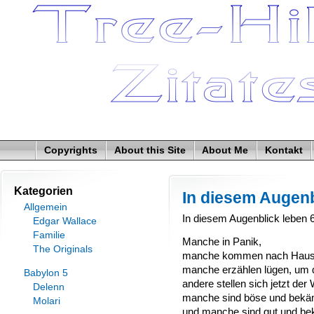
Copyrights
About this Site
About Me
Kontakt
Kategorien
In diesem Augenb
Allgemein
In diesem Augenblick leben 
Edgar Wallace
Familie
Manche in Panik,
The Originals
manche kommen nach Haus
manche erzählen lügen, um 
Babylon 5
andere stellen sich jetzt der 
Delenn
manche sind böse und bekä
Molari
und manche sind gut und b