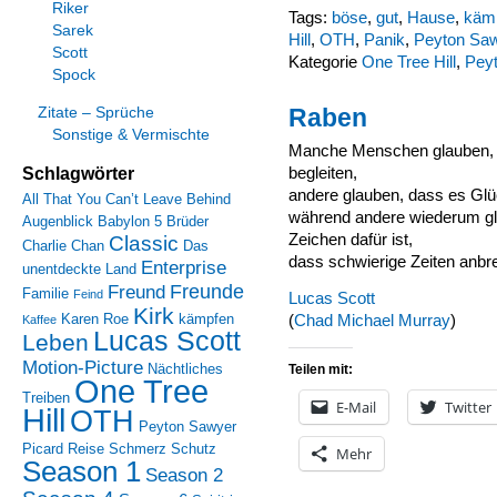
Riker
Tags:
böse
,
gut
,
Hause
,
käm
Sarek
Hill
,
OTH
,
Panik
,
Peyton Sa
Scott
Kategorie
One Tree Hill
,
Pey
Spock
Raben
Zitate – Sprüche
Sonstige & Vermischte
Manche Menschen glauben, d
Schlagwörter
begleiten,
andere glauben, dass es Glü
All That You Can’t Leave Behind
während andere wiederum gl
Augenblick
Babylon 5
Brüder
Zeichen dafür ist,
Classic
Charlie Chan
Das
dass schwierige Zeiten anbr
Enterprise
unentdeckte Land
Freunde
Freund
Familie
Feind
Lucas Scott
Kirk
Karen Roe
kämpfen
(
Chad Michael Murray
)
Kaffee
Lucas Scott
Leben
Motion-Picture
Nächtliches
Teilen mit:
One Tree
Treiben
E-Mail
Twitter
Hill
OTH
Peyton Sawyer
Picard
Reise
Schmerz
Schutz
Mehr
Season 1
Season 2