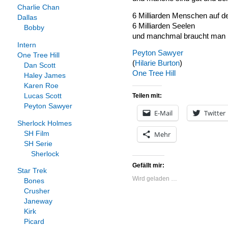
Charlie Chan
6 Milliarden Menschen auf d
Dallas
6 Milliarden Seelen
Bobby
und manchmal braucht man n
Intern
Peyton Sawyer
One Tree Hill
(
Hilarie Burton
)
Dan Scott
One
Tree
Hill
Haley James
Karen Roe
Lucas Scott
Teilen mit:
Peyton Sawyer
E-Mail
Twitter
Sherlock Holmes
SH Film
Mehr
SH Serie
Sherlock
Gefällt mir:
Star Trek
Wird geladen …
Bones
Crusher
Janeway
Kirk
Picard