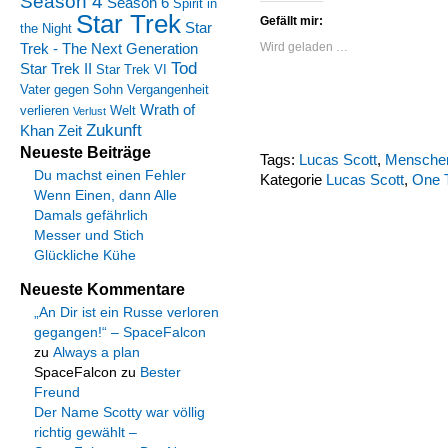
Season 4
Season 6
Spirit in
Star Trek
Gefällt mir:
Star
the Night
Trek - The Next Generation
Wird geladen …
Tod
Star Trek II
Star Trek VI
Vater gegen Sohn
Vergangenheit
Wrath of
verlieren
Welt
Verlust
Zukunft
Khan
Zeit
Neueste Beiträge
Tags:
Lucas Scott
,
Mensche
Du machst einen Fehler
Kategorie
Lucas Scott
,
One T
Wenn Einen, dann Alle
Damals gefährlich
Messer und Stich
Glückliche Kühe
Neueste Kommentare
„An Dir ist ein Russe verloren
gegangen!“ – SpaceFalcon
zu
Always a plan
SpaceFalcon
zu
Bester
Freund
Der Name Scotty war völlig
richtig gewählt –