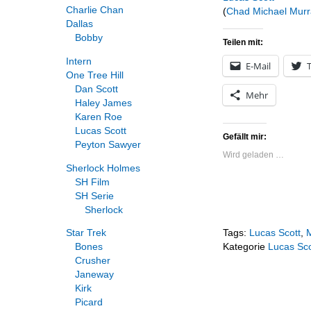
Charlie Chan
(
Chad Michael Murr
Dallas
Bobby
Teilen mit:
Intern
E-Mail
T
One Tree Hill
Dan Scott
Mehr
Haley James
Karen Roe
Lucas Scott
Gefällt mir:
Peyton Sawyer
Wird geladen …
Sherlock Holmes
SH Film
SH Serie
Sherlock
Star Trek
Tags:
Lucas Scott
,
Bones
Kategorie
Lucas Sco
Crusher
Janeway
Kirk
Picard