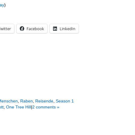
ay
)
witter
Facebook
LinkedIn
Menschen
,
Raben
,
Reisende
,
Season 1
tt
,
One Tree Hill
|
2 comments »