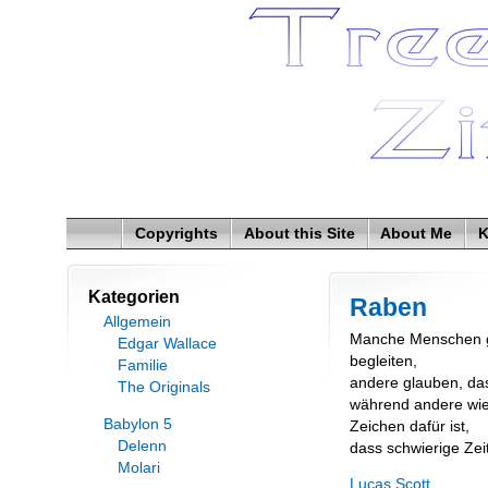
Copyrights
About this Site
About Me
K
Kategorien
Raben
Allgemein
Manche Menschen gl
Edgar Wallace
begleiten,
Familie
andere glauben, da
The Originals
während andere wie
Babylon 5
Zeichen dafür ist,
Delenn
dass schwierige Ze
Molari
Lucas Scott