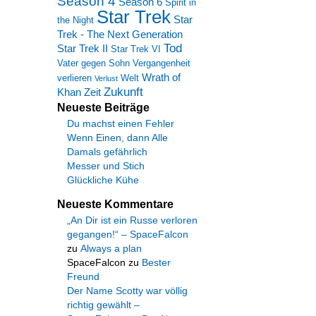
Season 4
Season 6
Spirit in
Star Trek
Star
the Night
Trek - The Next Generation
Tod
Star Trek II
Star Trek VI
Vater gegen Sohn
Vergangenheit
Wrath of
verlieren
Welt
Verlust
Zukunft
Khan
Zeit
Neueste Beiträge
Du machst einen Fehler
Wenn Einen, dann Alle
Damals gefährlich
Messer und Stich
Glückliche Kühe
Neueste Kommentare
„An Dir ist ein Russe verloren
gegangen!“ – SpaceFalcon
zu
Always a plan
SpaceFalcon
zu
Bester
Freund
Der Name Scotty war völlig
richtig gewählt –