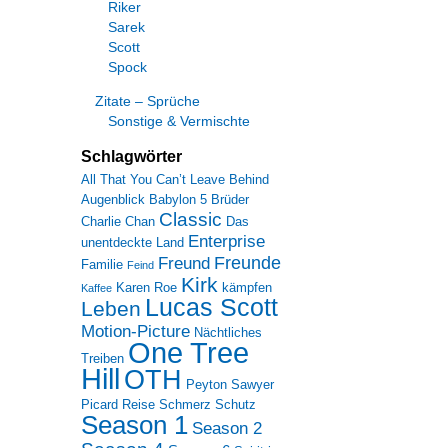
Riker
Sarek
Scott
Spock
Zitate – Sprüche
Sonstige & Vermischte
Schlagwörter
All That You Can’t Leave Behind
Augenblick
Babylon 5
Brüder
Classic
Charlie Chan
Das
Enterprise
unentdeckte Land
Freunde
Freund
Familie
Feind
Kirk
Karen Roe
kämpfen
Kaffee
Lucas Scott
Leben
Motion-Picture
Nächtliches
One Tree
Treiben
Hill
OTH
Peyton Sawyer
Picard
Reise
Schmerz
Schutz
Season 1
Season 2