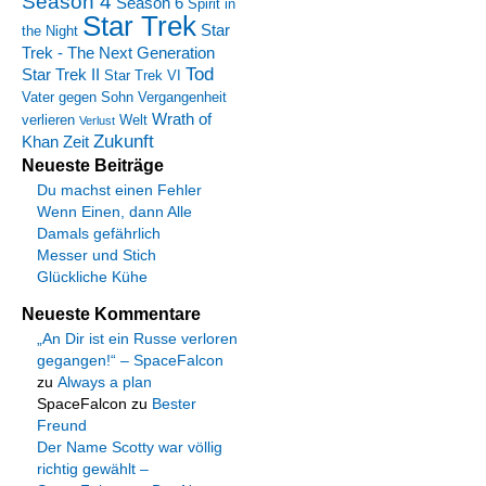
Season 4
Season 6
Spirit in
Star Trek
Star
the Night
Trek - The Next Generation
Tod
Star Trek II
Star Trek VI
Vater gegen Sohn
Vergangenheit
Wrath of
verlieren
Welt
Verlust
Zukunft
Khan
Zeit
Neueste Beiträge
Du machst einen Fehler
Wenn Einen, dann Alle
Damals gefährlich
Messer und Stich
Glückliche Kühe
Neueste Kommentare
„An Dir ist ein Russe verloren
gegangen!“ – SpaceFalcon
zu
Always a plan
SpaceFalcon
zu
Bester
Freund
Der Name Scotty war völlig
richtig gewählt –