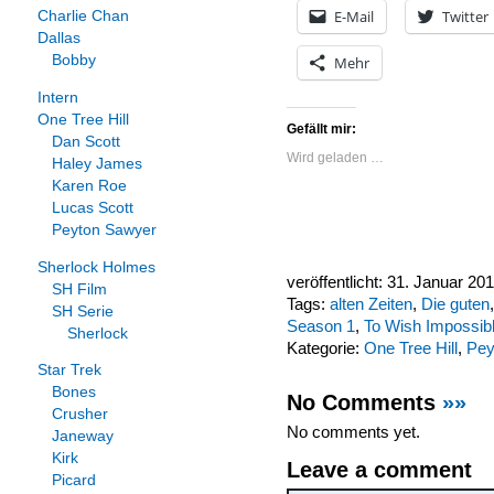
E-Mail
Twitter
Charlie Chan
Dallas
Bobby
Mehr
Intern
One Tree Hill
Gefällt mir:
Dan Scott
Wird geladen …
Haley James
Karen Roe
Lucas Scott
Peyton Sawyer
Sherlock Holmes
veröffentlicht: 31. Januar 20
SH Film
Tags:
alten Zeiten
,
Die guten
SH Serie
Season 1
,
To Wish Impossib
Sherlock
Kategorie:
One Tree Hill
,
Pey
Star Trek
Bones
No Comments
»»
Crusher
No comments yet.
Janeway
Kirk
Leave a comment
Picard