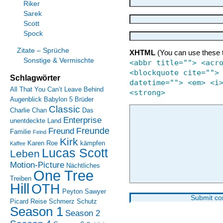
Riker
Sarek
Scott
Spock
Zitate – Sprüche
XHTML
(You can use these 
Sonstige & Vermischte
<abbr title=""> <acr
<blockquote cite="">
Schlagwörter
datetime=""> <em> <i
All That You Can’t Leave Behind
<strong>
Augenblick
Babylon 5
Brüder
Classic
Charlie Chan
Das
Enterprise
unentdeckte Land
Freunde
Freund
Familie
Feind
Kirk
Karen Roe
kämpfen
Kaffee
Lucas Scott
Leben
Motion-Picture
Nächtliches
One Tree
Treiben
Hill
OTH
Peyton Sawyer
Picard
Reise
Schmerz
Schutz
Season 1
Season 2