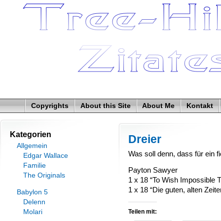
Copyrights
About this Site
About Me
Kontakt
Kategorien
Dreier
Allgemein
Was soll denn, dass für ein 
Edgar Wallace
Familie
Payton Sawyer
The Originals
1 x 18 “To Wish Impossible 
1 x 18 “Die guten, alten Zeite
Babylon 5
Delenn
Molari
Teilen mit: