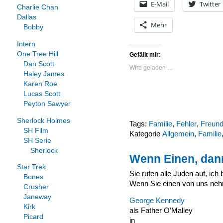
E-Mail
Twitter
Charlie Chan
Dallas
Mehr
Bobby
Intern
One Tree Hill
Gefällt mir:
Dan Scott
Wird geladen …
Haley James
Karen Roe
Lucas Scott
Peyton Sawyer
Sherlock Holmes
Tags:
Familie
,
Fehler
,
Freun
SH Film
Kategorie
Allgemein
,
Familie
SH Serie
Sherlock
Wenn Einen, dann
Star Trek
Sie rufen alle Juden auf, ich
Bones
Wenn Sie einen von uns neh
Crusher
Janeway
George Kennedy
Kirk
als Father O’Malley
Picard
in