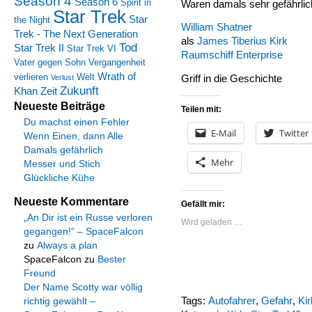
Season 4
Season 6
Spirit in
Waren damals sehr gefährlich
Star Trek
Star
the Night
William Shatner
Trek - The Next Generation
als
James Tiberius Kirk
Tod
Star Trek II
Star Trek VI
Raumschiff Enterprise
Vater gegen Sohn
Vergangenheit
Wrath of
verlieren
Welt
Griff in die Geschichte
Verlust
Zukunft
Khan
Zeit
Neueste Beiträge
Teilen mit:
Du machst einen Fehler
E-Mail
Twitter
Wenn Einen, dann Alle
Damals gefährlich
Mehr
Messer und Stich
Glückliche Kühe
Neueste Kommentare
Gefällt mir:
„An Dir ist ein Russe verloren
Wird geladen …
gegangen!“ – SpaceFalcon
zu
Always a plan
SpaceFalcon
zu
Bester
Freund
Der Name Scotty war völlig
Tags:
Autofahrer
,
Gefahr
,
Kir
richtig gewählt –