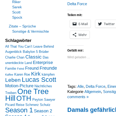
Riker
Delta Force
Sarek
Scott
Teilen mit:
Spock
E-Mail
Twitter
Zitate – Sprüche
Sonstige & Vermischte
Mehr
Schlagwörter
All That You Can’t Leave Behind
Gefällt mir:
Augenblick
Babylon 5
Brüder
Classic
Charlie Chan
Das
Wird geladen …
Enterprise
unentdeckte Land
Freunde
Freund
Familie
Feind
Kirk
Karen Roe
kämpfen
Kaffee
Lucas Scott
Leben
Motion-Picture
Nächtliches
Tags:
Alle
,
Delta Force
,
Eine
One Tree
Kategorie
Allgemein
,
Sonstig
Treiben
Hill
OTH
comments »
Peyton Sawyer
Picard
Reise
Schmerz
Schutz
Season 1
Damals gefährlic
Season 2